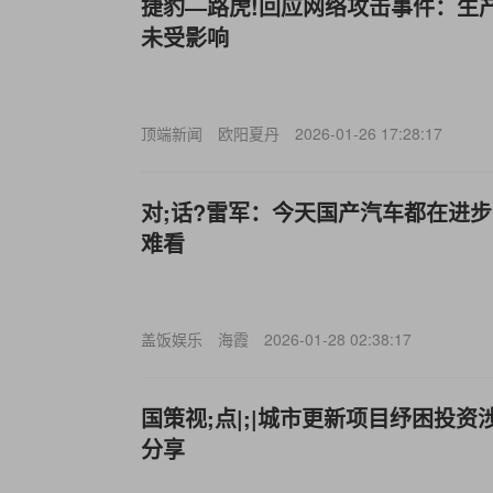
捷豹—路虎!回应网络攻击事件：生
未受影响
顶端新闻
欧阳夏丹
2026-01-26 17:28:17
对;话?雷军：今天国产汽车都在进
难看
盖饭娱乐
海霞
2026-01-28 02:38:17
国策视;点|;|城市更新项目纾困投
分享