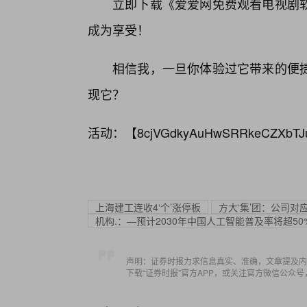
立即下载《爱爱网免费观看电视剧
成为享受！
相信我，一旦你体验过它带来的便
现它？
活动：【
8cjVGdkyAuHwSRRkeCZXbTJ
上海建工连收4‘个’涨停板
方大‘集’团：公司
机构.：—预计2030年中国人工智能普及率将超50
声明：证券时报力求信息真实、准确，文章提及内
下载“证券时报”官方APP，或关注官方微信公众