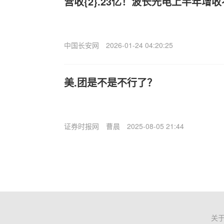
营收{2}.23亿！波长光电上半年增
中国长安网
2026-01-24 04:20:25
美.团是不是不行了？
证券时报网
曹晨
2025-08-05 21:44
关