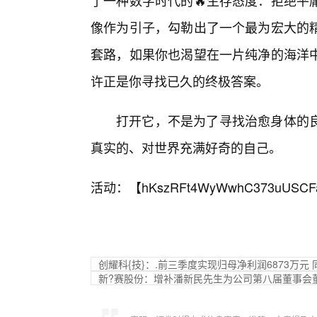
了一种数字时代的🔥生存态度：拒绝平
像作为引子，勾勒出了一个最为宏大的
套路，如果你也渴望在一片纯净的海洋
许正是你寻找已久的终极答案。
打开它，不是为了寻找治愈身体的
真实的、对世界充满好奇的自己。
活动：【
hKszRFt4WyWwhC373uUSCF
创耀科{技}：.前三季度实现归母净利润6873万元 同
新?赛股份：增补潘新民先生为公司第八届董事会