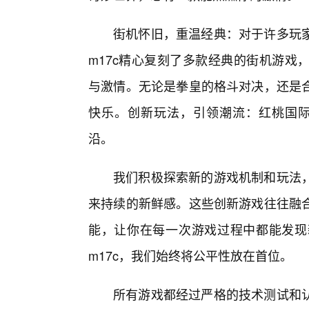
街机怀旧，重温经典：对于许多玩
m17c精心复刻了多款经典的街机游戏
与激情。无论是拳皇的格斗对决，还是
快乐。创新玩法，引领潮流：红桃国际
沿。
我们积极探索新的游戏机制和玩法，
来持续的新鲜感。这些创新游戏往往融
能，让你在每一次游戏过程中都能发现
m17c，我们始终将公平性放在首位。
所有游戏都经过严格的技术测试和