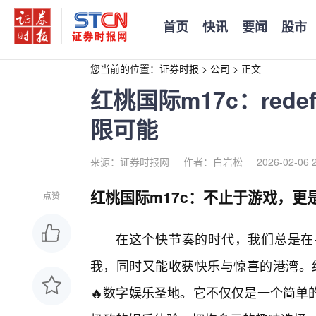
首页
快讯
要闻
股市
您当前的位置：
证券时报
>
公司
>
正文
红桃国际m17c：red
限可能
来源：证券时报网
作者：白岩松
2026-02-06 
红桃国际m17c：不止于游戏，更
点赞
在这个快节奏的时代，我们总是在
我，同时又能收获快乐与惊喜的港湾。红
🔥数字娱乐圣地。它不仅仅是一个简单