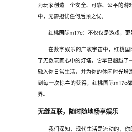
为玩家创造一个安全、可靠、公平的游
中，无需担忧任何后顾之忧。
红桃国际m17c：不仅仅是游戏，
在数字娱乐的广袤宇宙中，红桃国际
了无数玩家心中的灯塔。它早已超越了
融入你日常生活，并为你的休闲时光增
到每一次惊喜的获得，红桃国际m17c
界。
无缝互联，随时随地畅享娱乐
我们深知，现代生活是流动的，你的