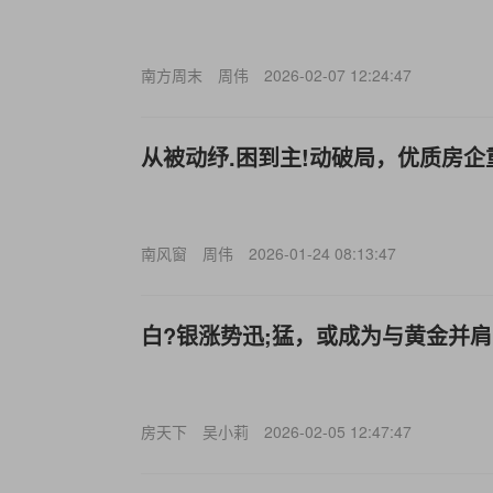
南方周末
周伟
2026-02-07 12:24:47
从被动纾.困到主!动破局，优质房
南风窗
周伟
2026-01-24 08:13:47
白?银涨势迅;猛，或成为与黄金并肩
房天下
吴小莉
2026-02-05 12:47:47