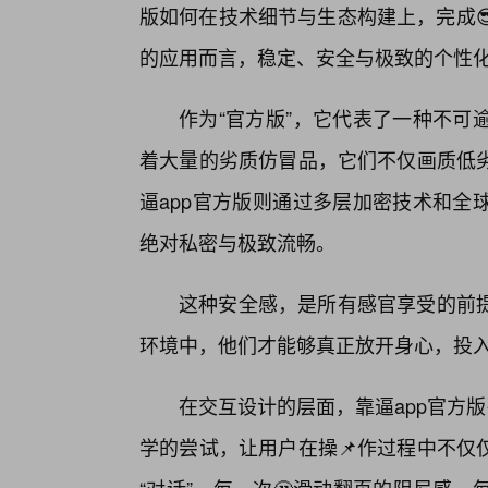
版如何在技术细节与生态构建上，完成
的应用而言，稳定、安全与极致的个性
作为“官方版”，它代表了一种不可
着大量的劣质仿冒品，它们不仅画质低
逼app官方版则通过多层加密技术和全
绝对私密与极致流畅。
这种安全感，是所有感官享受的前提
环境中，他们才能够真正放开身心，投
在交互设计的层面，靠逼app官方
学的尝试，让用户在操📌作过程中不仅