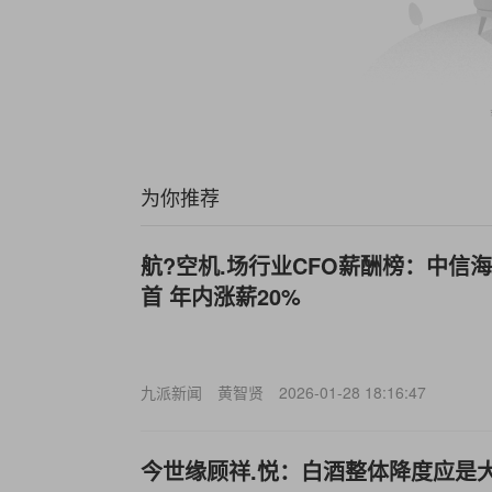
为你推荐
航?空机.场行业CFO薪酬榜：中信海
首 年内涨薪20%
九派新闻
黄智贤
2026-01-28 18:16:47
今世缘顾祥.悦：白酒整体降度应是