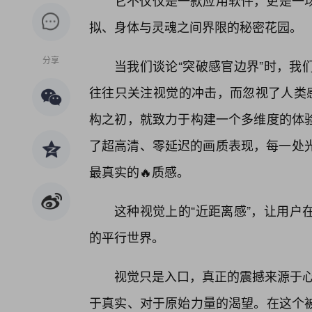
它不仅仅是一款应用软件，更是一
拟、身体与灵魂之间界限的秘密花园。
分享
当我们谈论“突破感官边界”时，我
往往只关注视觉的冲击，而忽视了人类感
构之初，就致力于构建一个多维度的体
了超高清、零延迟的画质表现，每一处光
最真实的🔥质感。
这种视觉上的“近距离感”，让用户
的平行世界。
视觉只是入口，真正的震撼来源于心
于真实、对于原始力量的渴望。在这个