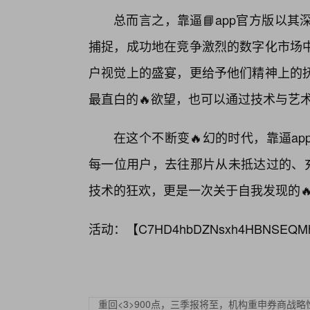
总而言之，靠逼📘app官方版以
捕捉，成功地在竞争激烈的数字化市场
户视觉上的盛宴，更给予他们精神上的
最直白的🔥欲望，也可以通过技术与艺
在这个不断变🔥幻的时代，靠逼a
每一位用户，去往那片从未抵达过的、
技术的狂欢，更是一次关于自我发现的
活动：【
C7HD4hbDZNsxh4HBNSEQM
重回<3>900点，三季报将至，机构重申券商战略