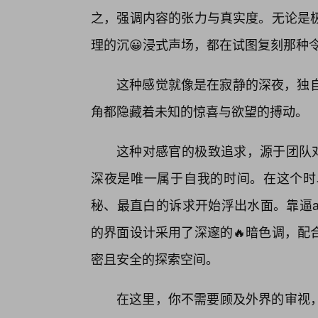
之，强调内容的张力与真实度。无论是
理的沉😀浸式声场，都在试图复刻那种令
这种感觉就像是在寂静的深夜，独自
角都隐藏着未知的惊喜与欲望的搏动。
这种对感官的极致追求，源于团队对
深夜是唯一属于自我的时间。在这个时
秘、最直白的诉求开始浮出水面。靠逼a
的界面设计采用了深邃的🔥暗色调，配
密且安全的探索空间。
在这里，你不需要顾及外界的审视