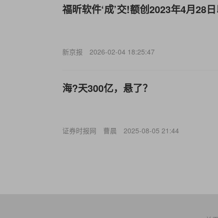
福昕软件‘成’交!额创2023年4月28
新京报
2026-02-04 18:25:47
海?天300亿，悬了？
证券时报网
曹晨
2025-08-05 21:44