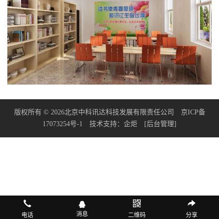
版权所有 © 2026北京中科讯达科技发展有限责任公司
京ICP备
17073254号-1
技术支持：
企炬
[后台管理]
消息
电话
二维码
分享