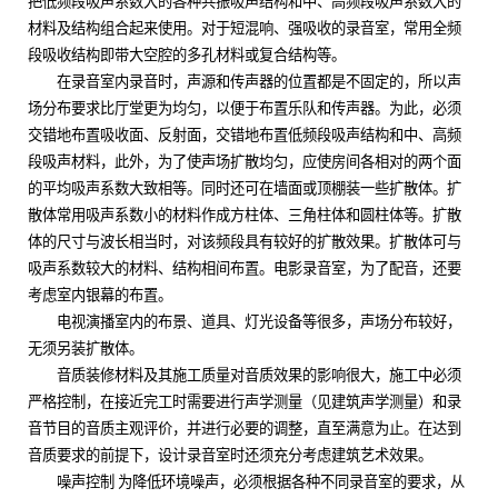
把低频段吸声系数大的各种共振吸声结构和中、高频段吸声系数大的
材料及结构组合起来使用。对于短混响、强吸收的录音室，常用全频
段吸收结构即带大空腔的多孔材料或复合结构等。
在录音室内录音时，声源和传声器的位置都是不固定的，所以声
场分布要求比厅堂更为均匀，以便于布置乐队和传声器。为此，必须
交错地布置吸收面、反射面，交错地布置低频段吸声结构和中、高频
段吸声材料，此外，为了使声场扩散均匀，应使房间各相对的两个面
的平均吸声系数大致相等。同时还可在墙面或顶棚装一些扩散体。扩
散体常用吸声系数小的材料作成方柱体、三角柱体和圆柱体等。扩散
体的尺寸与波长相当时，对该频段具有较好的扩散效果。扩散体可与
吸声系数较大的材料、结构相间布置。电影录音室，为了配音，还要
考虑室内银幕的布置。
电视演播室内的布景、道具、灯光设备等很多，声场分布较好，
无须另装扩散体。
音质装修材料及其施工质量对音质效果的影响很大，施工中必须
严格控制，在接近完工时需要进行声学测量（见建筑声学测量）和录
音节目的音质主观评价，并进行必要的调整，直至满意为止。在达到
音质要求的前提下，设计录音室时还须充分考虑建筑艺术效果。
噪声控制 为降低环境噪声，必须根据各种不同录音室的要求，从