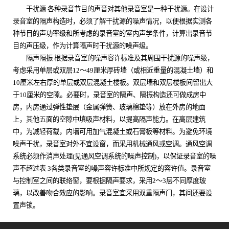
干扰源 各种录音节目的声音对其他录音室是一种干扰源。在设计
录音室的隔声构造时，必须了解干扰源的噪声情况，以便根据实测各
种节目的声功率级和所考虑的录音室的室内声学条件，计算出录音节
目的声压级，作为计算隔声时干扰源的噪声级。
隔声隔振 根据录音室的噪声容许标准及其周围干扰源的噪声级，
考虑采用单层或双层
12
～
49
厘米厚砖墙（或相近重量的混凝土墙）和
10
厘米左右厚的单层或双层混凝土楼板。双层墙和双层楼板间留出大
于
10
厘米的空隙。必要时，录音室的隔声、隔振构造还可做成房中
房，内房通过弹性垫层（金属弹簧、玻璃棉垫等）放在外房的地面
上，其他五面的空隙中填吸声材料，以提高隔声能力。在高层建筑
中，为减轻荷载，内墙可用加气混凝土或石膏板等材料。为避免环境
噪声干扰，录音室对外不宜设窗，而采用机械通风或空调。通风空调
系统必须作消声处理
(
见通风空调系统的噪声控制
)
，以保证录音室的噪
声不超过表
3
各类录音室的噪声容许标准中所规定的容许值。录音室
与控制室之间的联络窗，要根据隔声要求，采用
2
～
3
层不同厚度玻
璃，以改善吻合效应的影响。录音室宜采用双重隔声门，其间还要设
置声锁。