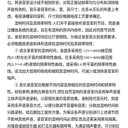
匀。将录音室设计成不规则形状，对简正振动频率均匀分布和消除嗡
声是有效的。音乐录音室的长、宽、高尺寸，应多从乐队的布置上考
虑。电视演播室的容积、尺寸则应根据电视工艺要求确定。
混响时间及其频率特性 人们并不直接收听录音室的节目，而是通
过播放系统的发送，且在有混响的房间内收听，因此对同类节目而
言，录音室的混响时间应比厅堂稍短。为保证录音室达到音质要求，
必须根据其用途和体积选择佳混响时间及其频率特性：
① 语言录音室的混响时间，各国多采用在
125
～
4000
赫范围
内
,0.3
秒左右平直的频率特性曲线。在多采用在
100
～
4000
赫范围
内
,0.3
～
0.4
秒递增的频率特性曲线，或采用
0.4
秒平直的频率特性曲
线。适当加大低频的吸收和缩短其混响时间，可减少或消除录音室的
嗡声。
② 音乐录音室应根据不同内容选用相应的佳混响时间和频率特
性。经验表明
,
录制古典音乐时
,
须在自然混响的录音室内采用单声道或
立体声双声道录制，以获得优美的音质效果。录制现代音乐时，则宜
采用多声道录音方式，以便分路调节音量和音质；分路加混响时间和
分路录制，给后期加工提供方便。为保证各声道分别进行上述调节而
不影响其他声道，录音室的混响时间必须短
,
而且还需采用屏风隔离。
对强音或弱音乐器
,
如打击乐器和钢琴等，为满足隔声要求，可分别在