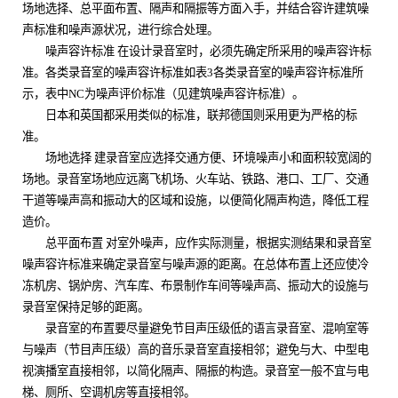
场地选择、总平面布置、隔声和隔振等方面入手，并结合容许建筑噪
声标准和噪声源状况，进行综合处理。
噪声容许标准 在设计录音室时，必须先确定所采用的噪声容许标
准。各类录音室的噪声容许标准如表
3
各类录音室的噪声容许标准所
示，表中
NC
为噪声评价标准（见建筑噪声容许标准）。
日本和英国都采用类似的标准，联邦德国则采用更为严格的标
准。
场地选择 建录音室应选择交通方便、环境噪声小和面积较宽阔的
场地。录音室场地应远离飞机场、火车站、铁路、港口、工厂、交通
干道等噪声高和振动大的区域和设施，以便简化隔声构造，降低工程
造价。
总平面布置 对室外噪声，应作实际测量，根据实测结果和录音室
噪声容许标准来确定录音室与噪声源的距离。在总体布置上还应使冷
冻机房、锅炉房、汽车库、布景制作车间等噪声高、振动大的设施与
录音室保持足够的距离。
录音室的布置要尽量避免节目声压级低的语言录音室、混响室等
与噪声（节目声压级）高的音乐录音室直接相邻；避免与大、中型电
视演播室直接相邻，以简化隔声、隔振的构造。录音室一般不宜与电
梯、厕所、空调机房等直接相邻。