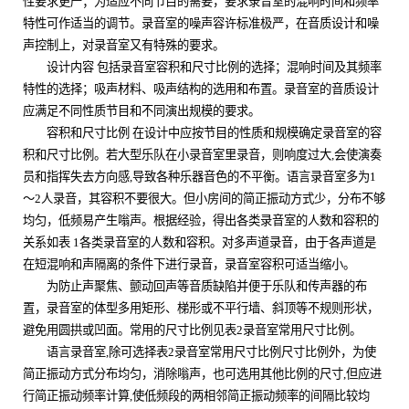
性要求更严；为适应不同节目的需要，要求录音室的混响时间和频率
特性可作适当的调节。录音室的噪声容许标准极严，在音质设计和噪
声控制上，对录音室又有特殊的要求。
设计内容 包括录音室容积和尺寸比例的选择；混响时间及其频率
特性的选择；吸声材料、吸声结构的选用和布置。录音室的音质设计
应满足不同性质节目和不同演出规模的要求。
容积和尺寸比例 在设计中应按节目的性质和规模确定录音室的容
积和尺寸比例。若大型乐队在小录音室里录音，则响度过大
,
会使演奏
员和指挥失去方向感
,
导致各种乐器音色的不平衡。语言录音室多为
1
～
2
人录音，其容积不要很大。但小房间的简正振动方式少，分布不够
均匀，低频易产生嗡声。根据经验，得出各类录音室的人数和容积的
关系如表
1
各类录音室的人数和容积。对多声道录音，由于各声道是
在短混响和声隔离的条件下进行录音，录音室容积可适当缩小。
为防止声聚焦、颤动回声等音质缺陷并便于乐队和传声器的布
置，录音室的体型多用矩形、梯形或不平行墙、斜顶等不规则形状，
避免用圆拱或凹面。常用的尺寸比例见表
2
录音室常用尺寸比例。
语言录音室
,
除可选择表
2
录音室常用尺寸比例尺寸比例外，为使
简正振动方式分布均匀，消除嗡声，也可选用其他比例的尺寸
,
但应进
行简正振动频率计算
,
使低频段的两相邻简正振动频率的间隔比较均