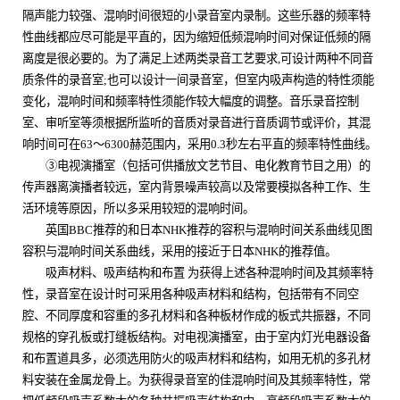
隔声能力较强、混响时间很短的小录音室内录制。这些乐器的频率特
性曲线都应尽可能是平直的，因为缩短低频混响时间对保证低频的隔
离度是很必要的。为了满足上述两类录音工艺要求
,
可设计两种不同音
质条件的录音室
;
也可以设计一间录音室，但室内吸声构造的特性须能
变化，混响时间和频率特性须能作较大幅度的调整。音乐录音控制
室、审听室等须根据所监听的音质对录音进行音质调节或评价，其混
响时间可在
63
～
6300
赫范围内，采用
0.3
秒左右平直的频率特性曲线。
③电视演播室（包括可供播放文艺节目、电化教育节目之用）的
传声器离演播者较远，室内背景噪声较高以及常要模拟各种工作、生
活环境等原因，所以多采用较短的混响时间。
英国
BBC
推荐的和日本
NHK
推荐的容积与混响时间关系曲线见图
容积与混响时间关系曲线，采用的接近于日本
NHK
的推荐值。
吸声材料、吸声结构和布置 为获得上述各种混响时间及其频率特
性，录音室在设计时可采用各种吸声材料和结构，包括带有不同空
腔、不同厚度和容重的多孔材料和各种板材作成的板式共振器，不同
规格的穿孔板或打缝板结构。对电视演播室，由于室内灯光电器设备
和布置道具多，必须选用防火的吸声材料和结构，如用无机的多孔材
料安装在金属龙骨上。为获得录音室的佳混响时间及其频率特性，常