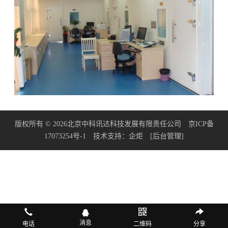
版权所有 © 2026北京中科讯达科技发展有限责任公司
京ICP备
17073254号-1
技术支持：
企炬
[后台管理]
消息
电话
二维码
分享