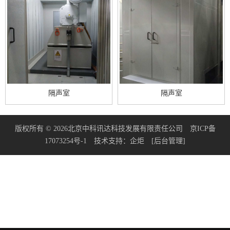
隔声室
隔声室
隔声室
隔声室
版权所有 © 2026北京中科讯达科技发展有限责任公司
京ICP备
17073254号-1
技术支持：
企炬
[后台管理]