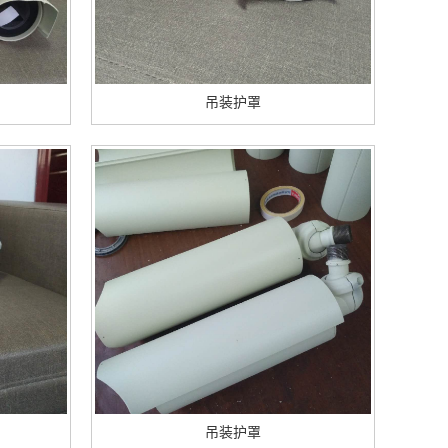
吊装护罩
吊装护罩