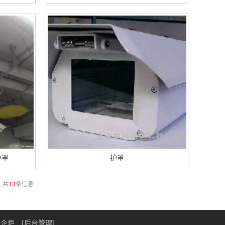
护罩
护罩
, 共
13
条信息
：
企炬
[后台管理]